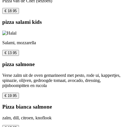
Pizza van de Chef (seizoen)
€ 18.95
pizza salami kids
Salami, mozzarella
€ 13.95
pizza salmone
Verse zalm uit de oven gemarineerd met pesto, rode ui, kappertjes,
spinazie, olijven, gedroogde tomaat, avocado, dressing,
pijnboompitten en rucola
€ 19.95
Pizza bianca salmone
zalm, dill, citroen, knoflook