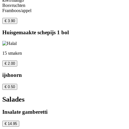
kiwi/mango
Bosvruchten
Framboos/appel
€ 3.90
Huisgemaakte schepijs 1 bol
15 smaken
€ 2.00
ijshoorn
€ 0.50
Salades
Insalate gamberetti
€ 14.95