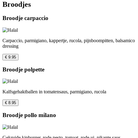
Broodjes
Broodje carpaccio
Carpaccio, parmigiano, kappertje, rucola, pijnboompitten, balsamico
dressing
€ 9.95
Broodje polpette
Kalfsgehaktballen in tomatensaus, parmigiano, rucola
€ 8.95
Broodje pollo milano
Gekruide kipburger, rode pesto, tomaat, rode ui, pikante saus