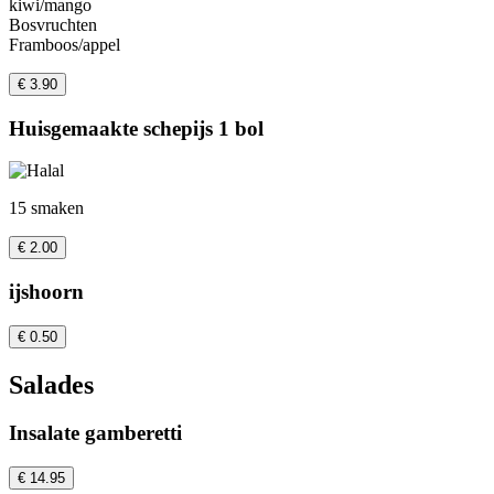
kiwi/mango
Bosvruchten
Framboos/appel
€ 3.90
Huisgemaakte schepijs 1 bol
15 smaken
€ 2.00
ijshoorn
€ 0.50
Salades
Insalate gamberetti
€ 14.95